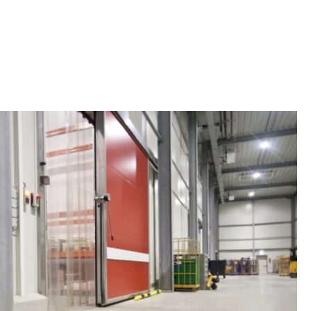
UMBAU UND ERWEITERUNG
SOWIE ERRICHTUNG EINER
KÜHLHALLE
DORSTEN-WULFEN