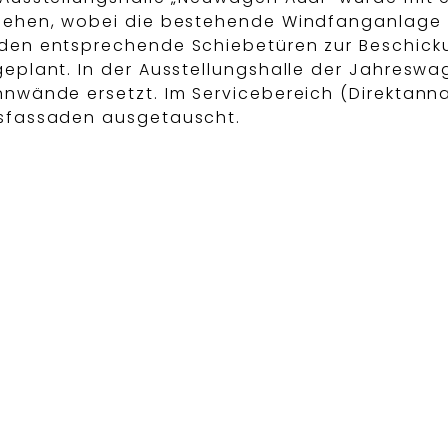
sehen, wobei die bestehende Windfanganlage e
den entsprechende Schiebetüren zur Beschicku
geplant. In der Ausstellungshalle der Jahresw
nnwände ersetzt. Im Servicebereich (Direktanna
sfassaden ausgetauscht.