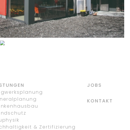
WOHN- UND
GESCHÄFTSHAUS (8WE)
INKL. LEBENSMITTELMARKT
UND ARZTPRAXEN
DORSTEN-HERVEST
ISTUNGEN
JOBS
agwerksplanung
neralplanung
KONTAKT
ankenhausbau
andschutz
uphysik
hhaltigkeit & Zertifizierung