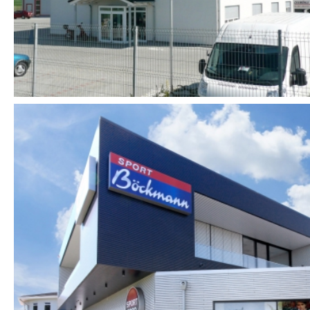
UMBAU UND ERWEITERUNG
SPORT BÖCKMANN
HOLDORF