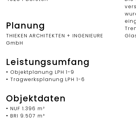
ver
wur
ein
Planung
Tre
THIEKEN ARCHITEKTEN + INGENIEURE
Gla
GmbH
Leistungsumfang
• Objektplanung LPH 1-9
• Tragwerksplanung LPH 1-6
Objektdaten
• NUF 1.396 m²
• BRI 9.507 m³