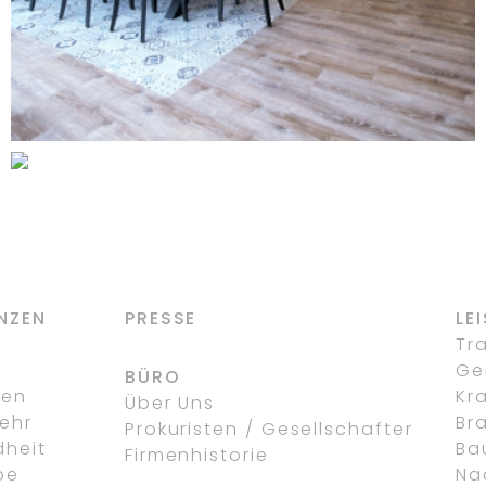
WOHN- UND
GESCHÄFTSHAUS MIT
ARZTPRAXEN UND
APOTHEKE
RAESFELD-ERLE
NZEN
PRESSE
LE
g
Tr
Ge
BÜRO
fen
Kr
Über Uns
ehr
Br
Prokuristen / Gesellschafter
heit
Ba
Firmenhistorie
be
Nac