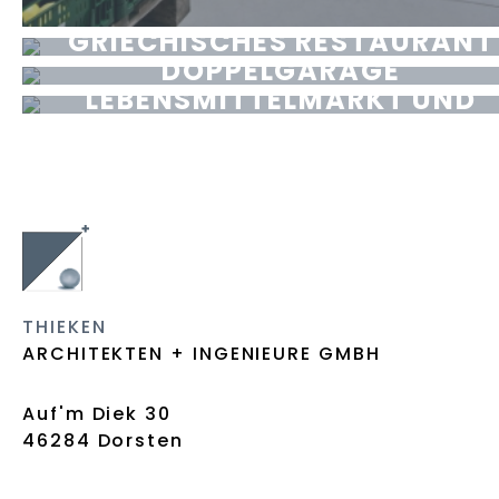
UMBAU UND ERWEITERUNG
WOHN- UND GESCHÄFTSHAU
EINFAMILIENHAUS MIT
GRIECHISCHES RESTAURANT
(8WE) INKL.
DOPPELGARAGE
LEBENSMITTELMARKT UND
DORSTEN-HERVEST
STEINFELD MÜHLEN
ARZTPRAXEN
DORSTEN-HERVEST
THIEKEN
ARCHITEKTEN + INGENIEURE GMBH
Auf'm Diek 30
46284 Dorsten