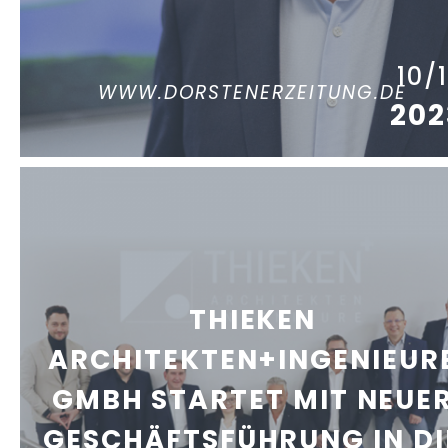
10/
WWW.DORSTENERZEITUNG.DE
202
THIEKEN
ARCHITEKTEN+INGENIEUR
GMBH STARTET MIT NEUE
GESCHÄFTSFÜHRUNG IN DI