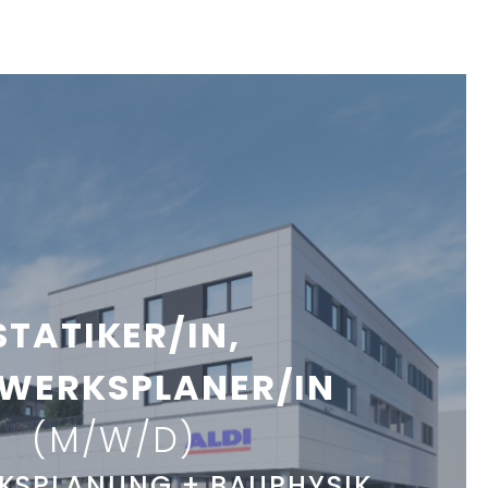
STATIKER/IN,
WERKSPLANER/IN
(M/W/D)
KSPLANUNG + BAUPHYSIK