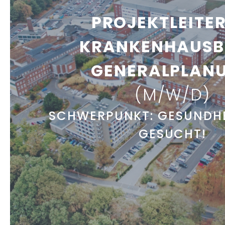
PROJEKTLEITER
KRANKENHAUSB
GENERALPLAN
(M/W/D)
SCHWERPUNKT: GESUNDH
GESUCHT!