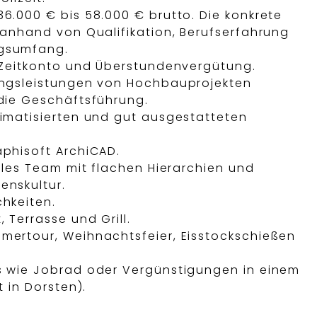
6.000 € bis 58.000 € brutto. Die konkrete
 anhand von Qualifikation, Berufserfahrung
gsumfang.
, Zeitkonto und Überstundenvergütung.
ungsleistungen von Hochbauprojekten
 die Geschäftsführung.
limatisierten und gut ausgestatteten
aphisoft ArchiCAD.
iales Team mit flachen Hierarchien und
enskultur.
hkeiten.
 Terrasse und Grill.
mertour, Weihnachtsfeier, Eisstockschießen
s wie Jobrad oder Vergünstigungen in einem
t in Dorsten).