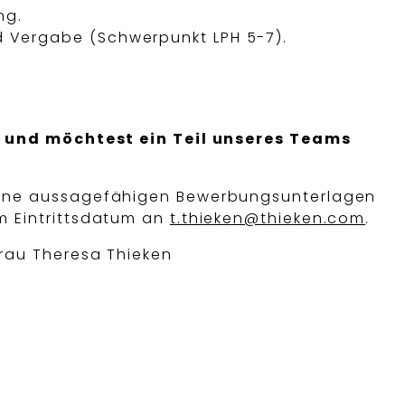
ng.
 Vergabe (Schwerpunkt LPH 5-7).
rt und möchtest ein Teil unseres Teams
eine aussagefähigen Bewerbungsunterlagen
m Eintrittsdatum an
t.thieken@thieken.com
.
Frau Theresa Thieken