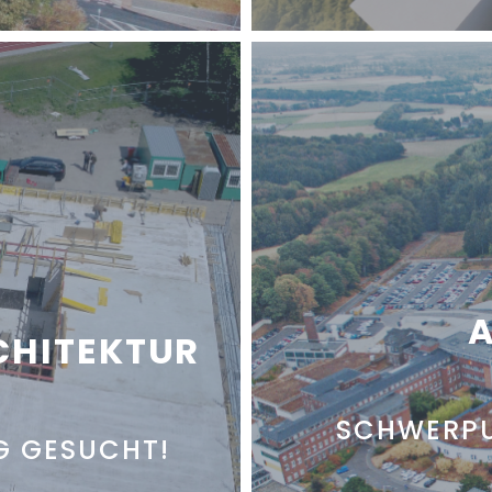
A
CHITEKTUR
SCHWERPU
G GESUCHT!