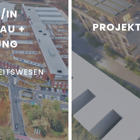
/IN
PROJEKT
AU +
UNG
EITSWESEN